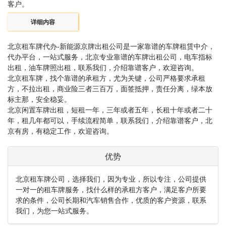
客户。
详细内容
北京租车牌代办-新能源京牌出租公司是一家靠谱的车牌租赁中介，
代办平台，一站式服务，北京专业靠谱的车牌出租公司，电车指标
出租，油车牌照出租，联系我们，介绍靠谱客户，欢迎咨询。
北京租车牌，找个靠谱的承租方，尤为关键，公司严格要求承租
方，不拉出租，商业险三者三百万，面签抵押，责任分离，绿本放
标主那，安全稳妥。
北京闲置车牌出租，短租一年，三年或者五年，长租十年或者二十
年，租几年都可以，手续流程简单，联系我们，介绍靠谱客户，北
京有房，有稳定工作，欢迎咨询。
优势
北京租车牌公司，选择我们，因为专业，所以专注，公司提供
一对一的租车牌服务，找什么样的承租方客户，满足客户所要
求的条件，公司长期和汽车销售合作，优质的客户资源，联系
我们，为您一站式服务。