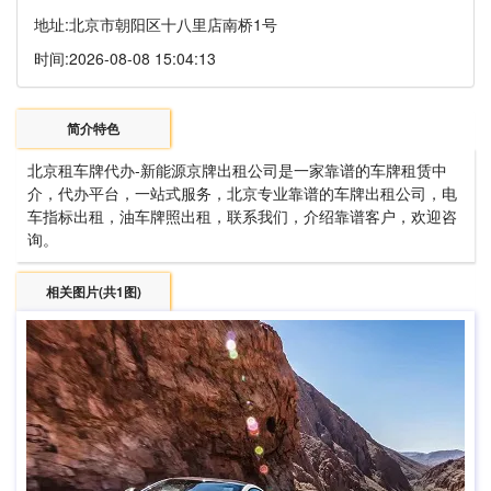
地址:
北京市朝阳区十八里店南桥1号
时间:
2026-08-08 15:04:13
简介特色
北京租车牌代办-新能源京牌出租公司是一家靠谱的车牌租赁中
介，代办平台，一站式服务，北京专业靠谱的车牌出租公司，电
车指标出租，油车牌照出租，联系我们，介绍靠谱客户，欢迎咨
询。
相关图片(共1图)